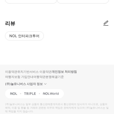
리뷰
NOL 인터파크투어
NOL
별
사
에서
점
진/
작성
높
동
된
은
영
리뷰
순
상
이용약관
위치기반서비스 이용약관
개인정보 처리방침
입니
여행자보험 가입안내
여행약관
분쟁해결기준
다.
(주)놀유니버스 사업자 정보
별
사
NOL
Triple
Interpark Global
점
진/
높
동
(주)놀유니버스
는 일부 상품의 통신판매중개자로서 통신판매의 당사자가 아니므로, 상품의
예약, 이용 및 환불 등 거래와 관련된 의무와 책임은 판매자에게 있으며
은
영
(주)놀유니버스
는 일
체 책임을 지지 않습니다.
순
상