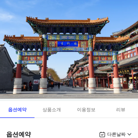
옵션예약
상품소개
이용정보
리뷰
옵션예약
다른날짜