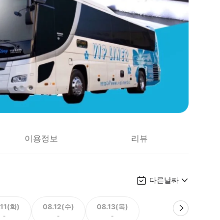
이용정보
리뷰
다른날짜
.11(화)
08.12(수)
08.13(목)
-
-
-