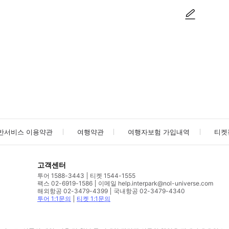
사진/동영상
사진/동영상
반서비스 이용약관
여행약관
여행자보험 가입내역
티켓
고객센터
투어 1588-3443
티켓 1544-1555
팩스 02-6919-1586
이메일 help.interpark@nol-universe.com
해외항공 02-3479-4399
국내항공 02-3479-4340
투어 1:1문의
티켓 1:1문의