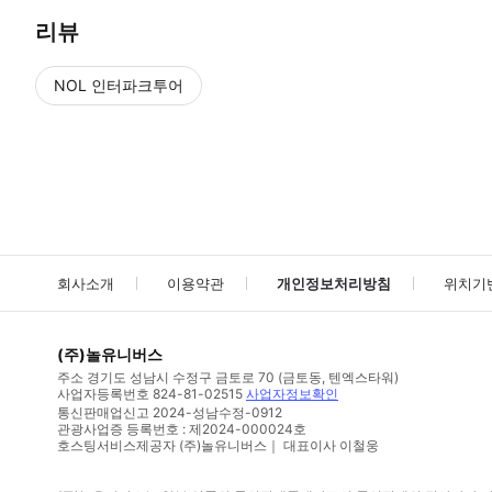
리뷰
NOL 인터파크투어
NOL
에서 작성된 리뷰 입니다.
별점 높은순
별점 높은순
회사소개
이용약관
개인정보처리방침
위치기
(주)놀유니버스
주소
경기도 성남시 수정구 금토로 70 (금토동, 텐엑스타워)
사업자등록번호
824-81-02515
사업자정보확인
통신판매업신고
2024-성남수정-0912
관광사업증 등록번호 : 제2024-000024호
호스팅서비스제공자 (주)놀유니버스｜ 대표이사 이철웅