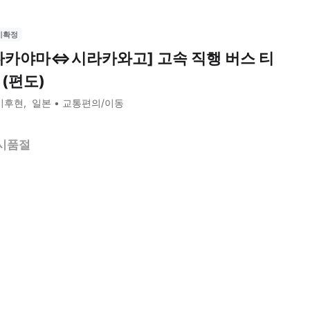
시확정
다카야마⇔시라카와고] 고속 직행 버스 티
 (편도)
기후현
일본
교통편의/이동
시품절