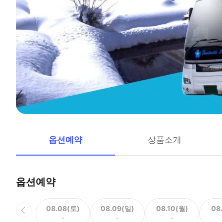
옵션예약
상품소개
옵션예약
08.08(토)
08.09(일)
08.10(월)
08
-
-
-