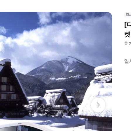
즉
[
켓
일