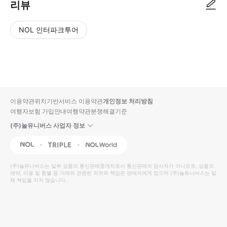
리뷰
NOL 인터파크투어
NOL
별
사
에서
점
진/
작성
높
동
된
은
영
리뷰
순
상
이용약관
위치기반서비스 이용약관
개인정보 처리방침
입니
여행자보험 가입안내
여행약관
분쟁해결기준
다.
(주)놀유니버스 사업자 정보
별
사
NOL
Triple
Interpark Global
점
진/
높
동
(주)놀유니버스
는 일부 상품의 통신판매중개자로서 통신판매의 당사자가 아니므로, 상품의
예약, 이용 및 환불 등 거래와 관련된 의무와 책임은 판매자에게 있으며
은
영
(주)놀유니버스
는 일
체 책임을 지지 않습니다.
순
상