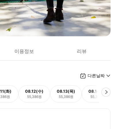
이용정보
리뷰
다른날짜
.11(화)
08.12(수)
08.13(목)
08.14(금)
08.
,386원
55,386원
55,386원
55,386원
55,