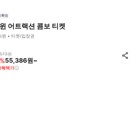
시확정
윈 어트랙션 콤보 티켓
다윈
티켓/입장권
573
원
55,386원~
%
종혜택가