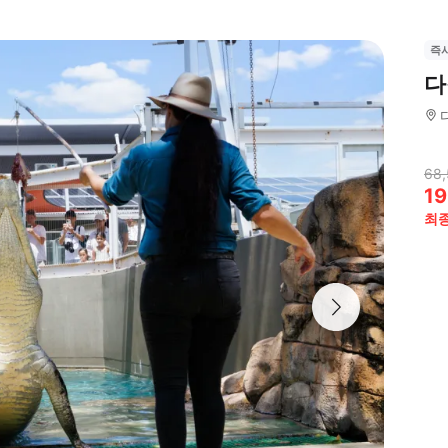
즉
다
68,
19
최