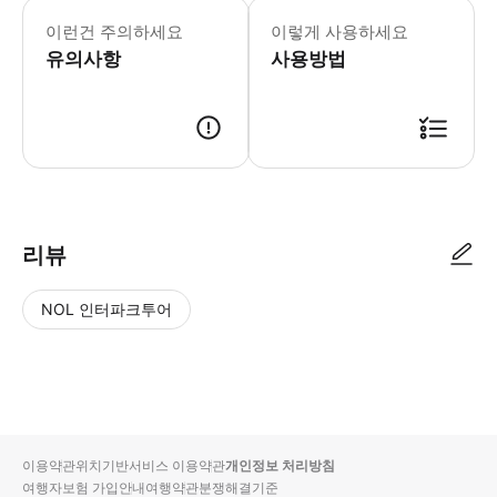
이런건 주의하세요
이렇게 사용하세요
유의사항
사용방법
리뷰
NOL 인터파크투어
NOL
별
사
에서
점
진/
작성
높
동
된
은
영
리뷰
순
상
이용약관
위치기반서비스 이용약관
개인정보 처리방침
입니
여행자보험 가입안내
여행약관
분쟁해결기준
다.