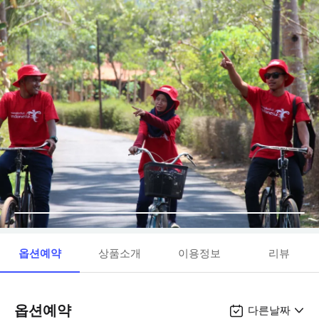
옵션예약
상품소개
이용정보
리뷰
옵션예약
다른날짜