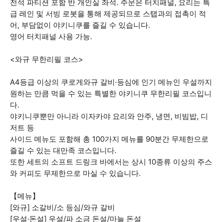
전석 파티션 포함 반 개인실 좌석. 주문은 터치패널, 요리는 특
급 레인 및 서빙 로봇을 통해 제공되므로 스탭과의 접촉이 적
어, 부담없이 야키니쿠를 즐길 수 있습니다.
영어 터치패널 사용 가능.
<와규 무한리필 코스>
A4등급 이상의 쿠로게와규 갈비·등심에 인기 메뉴인 우설까지
원하는 만큼 먹을 수 있는 특별한 야키니쿠 무한리필 코스입니
다.
야키니쿠뿐만 아니라 이자카야 요리와 안주, 냉면, 비빔밥, 디
저트 등
사이드 메뉴도 포함해 총 100가지 메뉴를 90분간 무제한으로
즐길 수 있는 대만족 코스입니다.
또한 세트의 소프트 드링크 바에서는 상시 10종류 이상의 주스
와 커피도 무제한으로 마실 수 있습니다.
【메뉴】
[와규] 소갈비/소 등심/와규 갈비
[우설·돈설] 우설/파 소금 돈설/마늘 돈설