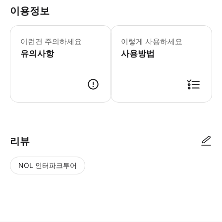
이용정보
·저희 코스는 반드시 방문하시는 인원수
이런건 주의하세요
이렇게 사용하세요
유의사항
사용방법
가게 점원에게 예약 화면을 보여주세요.
리뷰
NOL 인터파크투어
NOL
별
사
에서
점
진/
작성
높
동
된