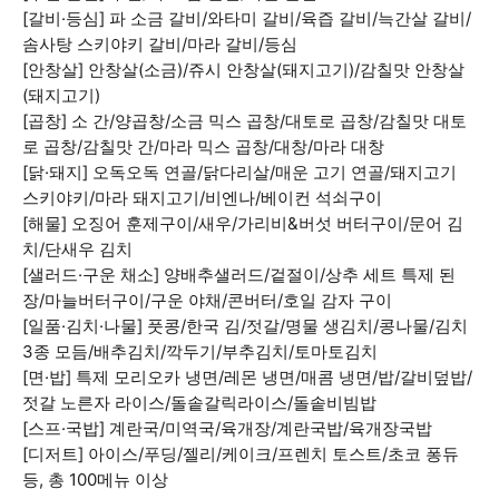
[갈비·등심] 파 소금 갈비/와타미 갈비/육즙 갈비/늑간살 갈비/
솜사탕 스키야키 갈비/마라 갈비/등심
[안창살] 안창살(소금)/쥬시 안창살(돼지고기)/감칠맛 안창살
(돼지고기)
[곱창] 소 간/양곱창/소금 믹스 곱창/대토로 곱창/감칠맛 대토
로 곱창/감칠맛 간/마라 믹스 곱창/대창/마라 대창
[닭·돼지] 오독오독 연골/닭다리살/매운 고기 연골/돼지고기
스키야키/마라 돼지고기/비엔나/베이컨 석쇠구이
[해물] 오징어 훈제구이/새우/가리비&버섯 버터구이/문어 김
치/단새우 김치
[샐러드·구운 채소] 양배추샐러드/겉절이/상추 세트 특제 된
장/마늘버터구이/구운 야채/콘버터/호일 감자 구이
[일품·김치·나물] 풋콩/한국 김/젓갈/명물 생김치/콩나물/김치
3종 모듬/배추김치/깍두기/부추김치/토마토김치
[면·밥] 특제 모리오카 냉면/레몬 냉면/매콤 냉면/밥/갈비덮밥/
젓갈 노른자 라이스/돌솥갈릭라이스/돌솥비빔밥
[스프·국밥] 계란국/미역국/육개장/계란국밥/육개장국밥
[디저트] 아이스/푸딩/젤리/케이크/프렌치 토스트/초코 퐁듀
등, 총 100메뉴 이상