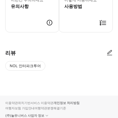
유의사항
사용방법
1. 예약 신청 접수 2. 담당자 확인 후 예약진행(부족한 정보나 잘못된 정보
리뷰
NOL 인터파크투어
NOL
별
사
에서
점
진/
작성
높
동
된
은
영
리뷰
순
상
이용약관
위치기반서비스 이용약관
개인정보 처리방침
입니
여행자보험 가입안내
여행약관
분쟁해결기준
다.
(주)놀유니버스 사업자 정보