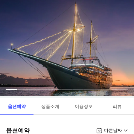
옵션예약
상품소개
이용정보
리뷰
옵션예약
다른날짜