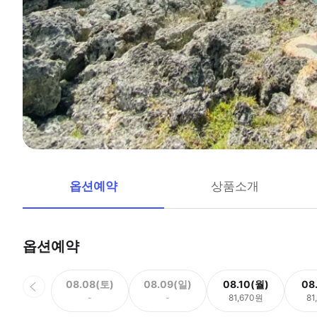
옵션예약
상품소개
옵션예약
08.08(토)
08.09(일)
08.10(월)
08
-
-
81,670원
81