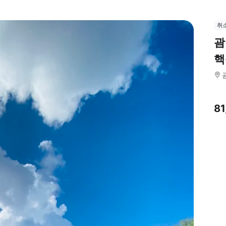
취
괌
핵
8