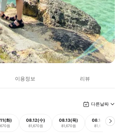
이용정보
리뷰
다른날짜
.11(화)
08.12(수)
08.13(목)
08.14(금)
08.
,670원
81,670원
81,670원
81,670원
81,