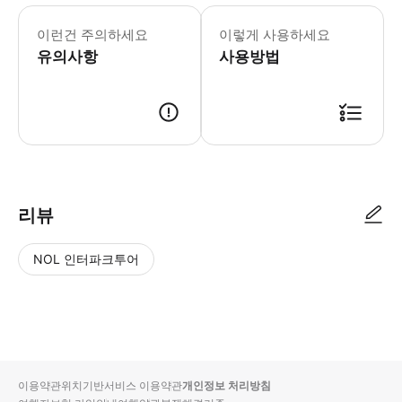
- 추가정보 * 유모차 및 휠체어 수용
- 이용요건 * 공지: 영유아 및 아동도
이런건 주의하세요
이렇게 사용하세요
유의사항
사용방법
리뷰
NOL 인터파크투어
NOL
별
사
에서
점
진/
작성
높
동
된
은
영
리뷰
순
상
이용약관
위치기반서비스 이용약관
개인정보 처리방침
입니