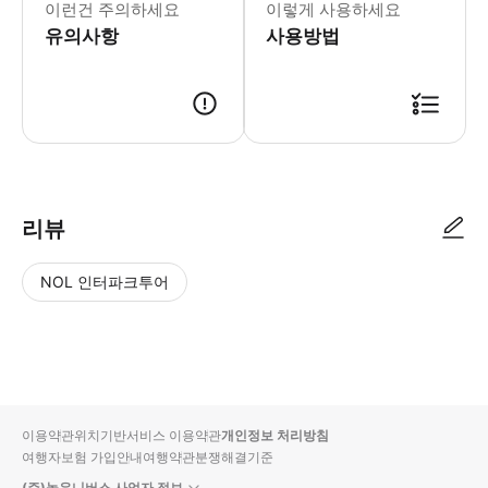
이런건 주의하세요
이렇게 사용하세요
유의사항
사용방법
● 예약접수 후 확정이 되면 이용가능합니다. ● 바우처에 안내된 사용 방법
리뷰
NOL 인터파크투어
NOL
별
사
에서
점
진/
작성
높
동
된
은
영
리뷰
순
상
이용약관
위치기반서비스 이용약관
개인정보 처리방침
입니
여행자보험 가입안내
여행약관
분쟁해결기준
다.
(주)놀유니버스 사업자 정보