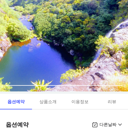
옵션예약
상품소개
이용정보
리뷰
옵션예약
다른날짜