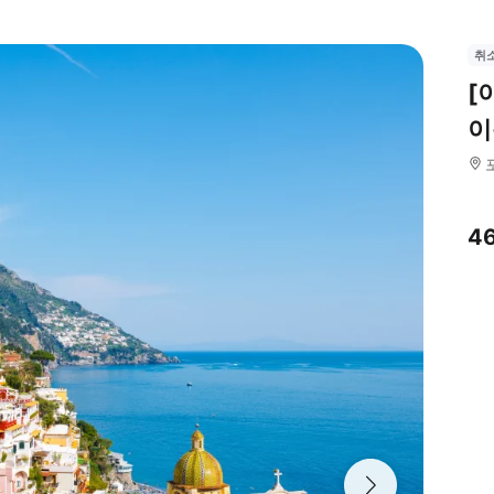
취
[
이
4