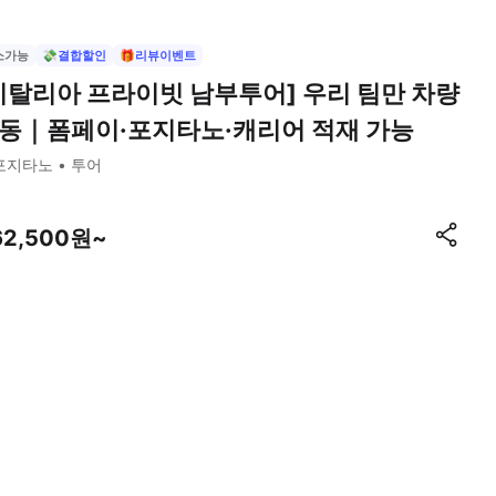
소가능
💸결합할인
🎁리뷰이벤트
이탈리아 프라이빗 남부투어] 우리 팀만 차량
동｜폼페이·포지타노·캐리어 적재 가능
포지타노
투어
62,500원~