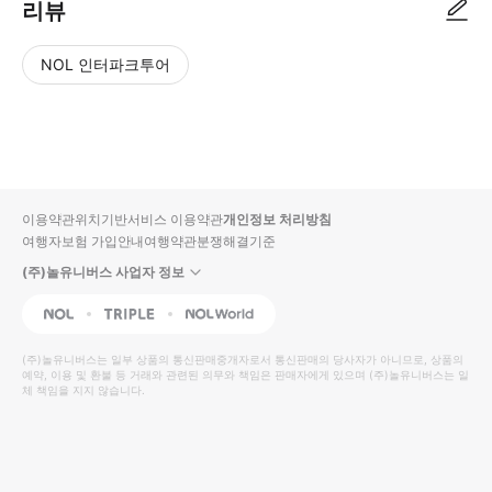
리뷰
NOL 인터파크투어
NOL
별
사
에서
점
진/
작성
높
동
된
은
영
리뷰
순
상
이용약관
위치기반서비스 이용약관
개인정보 처리방침
입니
여행자보험 가입안내
여행약관
분쟁해결기준
다.
(주)놀유니버스 사업자 정보
별
사
NOL
Triple
Interpark Global
점
진/
높
동
(주)놀유니버스
는 일부 상품의 통신판매중개자로서 통신판매의 당사자가 아니므로, 상품의
예약, 이용 및 환불 등 거래와 관련된 의무와 책임은 판매자에게 있으며
은
영
(주)놀유니버스
는 일
체 책임을 지지 않습니다.
순
상