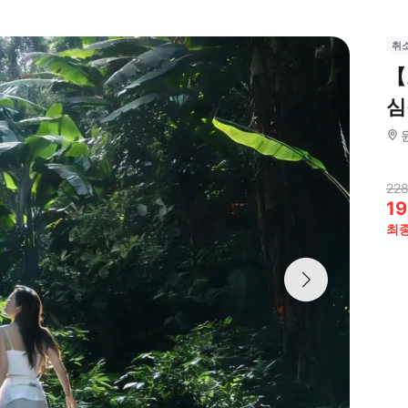
취
【
심
228
19
최