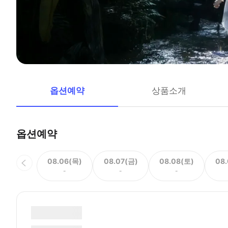
옵션예약
상품소개
옵션예약
08.06(목)
08.07(금)
08.08(토)
08
-
-
-