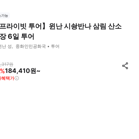
소가능
프라이빗 투어】윈난 시솽반나 삼림 산소
장 6일 투어
윈난 성
중화인민공화국
투어
,317
원
184,410원~
%
종혜택가