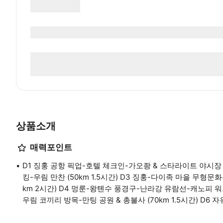
상품소개
매력포인트
D1 징훙 공항 픽업-호텔 체크인-가오좡 & 스타라이트 야시장 자
킹-우림 만찬 (50km 1.5시간) D3 징훙-다이족 마을 무형
km 2시간) D4 멍룬-왕톈수 풍경구-난라강 유람선-캐노피 워크 
우림 코끼리 방목-만팅 공원 & 총불사 (70km 1.5시간) D6 자