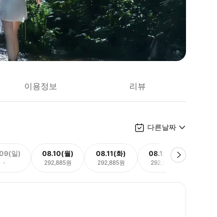
이용정보
리뷰
다른날짜
.09(일)
08.10(월)
08.11(화)
08.12(수)
08.
-
292,885원
292,885원
292,885원
292