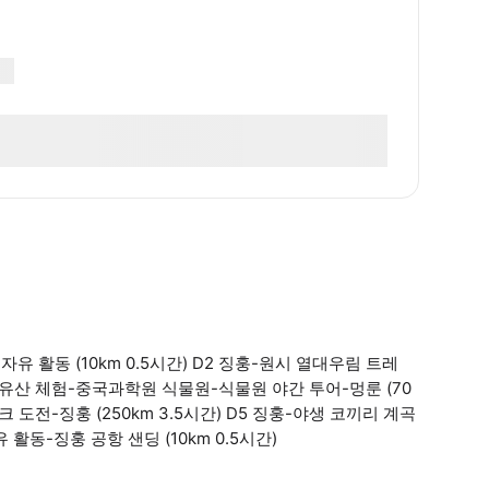
유 활동 (10km 0.5시간) D2 징훙-원시 열대우림 트레
문화유산 체험-중국과학원 식물원-식물원 야간 투어-멍룬 (70
도전-징훙 (250km 3.5시간) D5 징훙-야생 코끼리 계곡
유 활동-징훙 공항 샌딩 (10km 0.5시간)