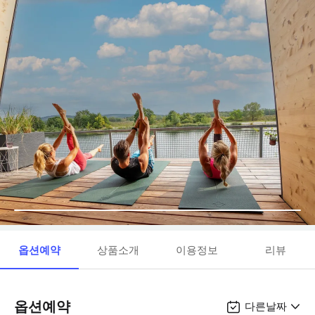
옵션예약
상품소개
이용정보
리뷰
옵션예약
다른날짜