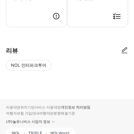
● 예약접수 후 확정이 되면 이용가능합니다. ● 바우처에 안내된 사용 방법
리뷰
NOL 인터파크투어
NOL
별
사
에서
점
진/
작성
높
동
된
은
영
리뷰
순
상
이용약관
위치기반서비스 이용약관
개인정보 처리방침
입니
여행자보험 가입안내
여행약관
분쟁해결기준
다.
(주)놀유니버스 사업자 정보
별
사