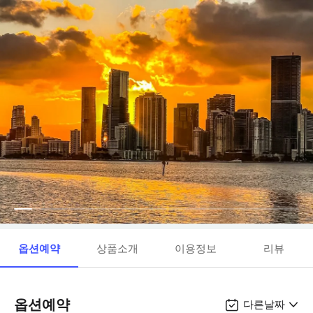
옵션예약
상품소개
이용정보
리뷰
옵션예약
다른날짜