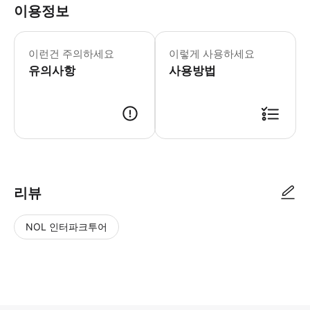
이용정보
* 소요시간 : 150분 (옵션에 따라 소
이런건 주의하세요
이렇게 사용하세요
유의사항
사용방법
● 예약접수 후 확정이 되면 이용가능합니다. ● 바우처에 안내된 사용 방법
리뷰
NOL 인터파크투어
NOL
별
사
에서
점
진/
작성
높
동
된
은
영