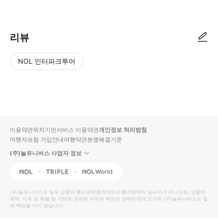
● 예약접수 후 확정이 되면 이용가능합니다. ● 바우처에 안내된 사용 방법
리뷰
NOL 인터파크투어
NOL
별
사
에서
점
진/
작성
높
동
된
은
영
리뷰
순
상
이용약관
위치기반서비스 이용약관
개인정보 처리방침
입니
여행자보험 가입안내
여행약관
분쟁해결기준
다.
(주)놀유니버스 사업자 정보
별
사
NOL
Triple
Interpark Global
점
진/
높
동
(주)놀유니버스
는 일부 상품의 통신판매중개자로서 통신판매의 당사자가 아니므로, 상품의
예약, 이용 및 환불 등 거래와 관련된 의무와 책임은 판매자에게 있으며
은
영
(주)놀유니버스
는 일
체 책임을 지지 않습니다.
순
상