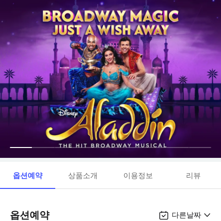
옵션예약
상품소개
이용정보
리뷰
옵션예약
다른날짜