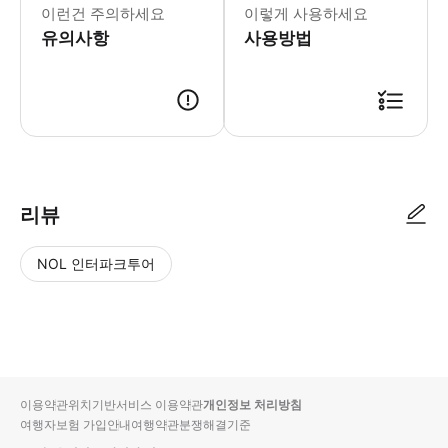
이런건 주의하세요
이렇게 사용하세요
유의사항
사용방법
● 예약접수 후 확정이 되면 이용가능합니다. ● 바우처에 안내된 사용 방법
리뷰
NOL 인터파크투어
NOL
별
사
에서
점
진/
작성
높
동
된
은
영
리뷰
순
상
이용약관
위치기반서비스 이용약관
개인정보 처리방침
입니
여행자보험 가입안내
여행약관
분쟁해결기준
다.