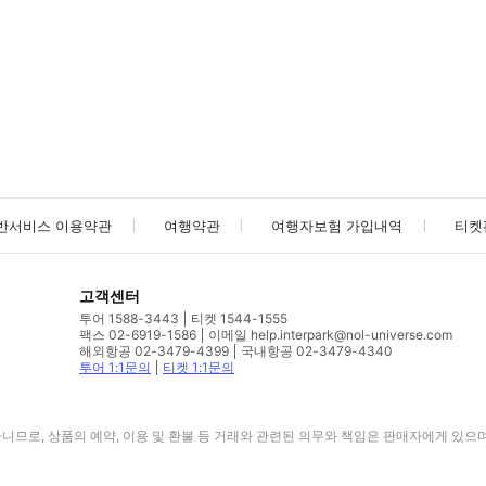
사진/동영상
사진/동영상
반서비스 이용약관
여행약관
여행자보험 가입내역
티켓
고객센터
투어 1588-3443
티켓 1544-1555
팩스 02-6919-1586
이메일 help.interpark@nol-universe.com
해외항공 02-3479-4399
국내항공 02-3479-4340
투어 1:1문의
티켓 1:1문의
므로, 상품의 예약, 이용 및 환불 등 거래와 관련된 의무와 책임은 판매자에게 있으