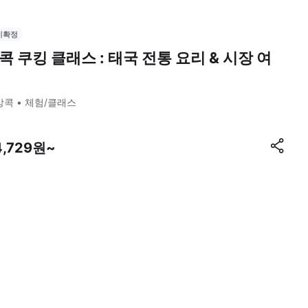
시확정
콕 쿠킹 클래스 : 태국 전통 요리 & 시장 여
방콕
체험/클래스
4,729원~