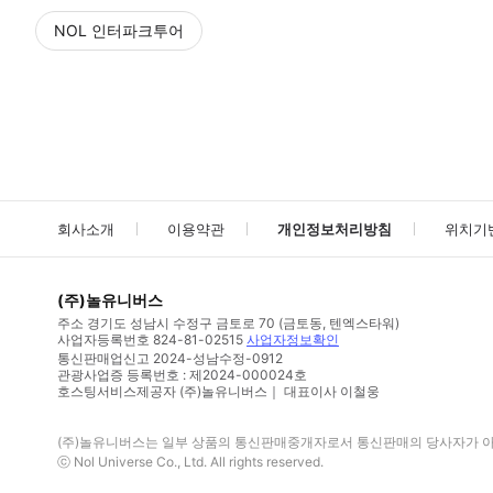
NOL 인터파크투어
NOL
에서 작성된 리뷰 입니다.
별점 높은순
별점 높은순
회사소개
이용약관
개인정보처리방침
위치기
(주)놀유니버스
주소
경기도 성남시 수정구 금토로 70 (금토동, 텐엑스타워)
사업자등록번호
824-81-02515
사업자정보확인
통신판매업신고
2024-성남수정-0912
관광사업증 등록번호 : 제2024-000024호
호스팅서비스제공자 (주)놀유니버스｜ 대표이사 이철웅
(주)놀유니버스
는 일부 상품의 통신판매중개자로서 통신판매의 당사자가 아니
ⓒ
Nol Universe Co
., Ltd. All rights reserved.