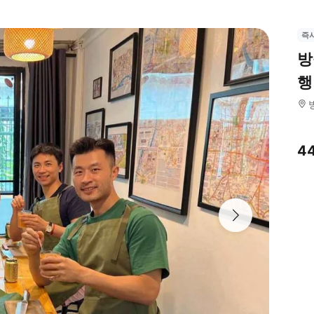
즉
방
행
4