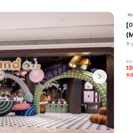
즉
[
(M
23,
19
최