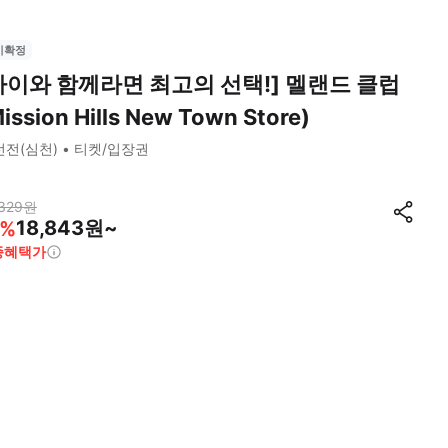
시확정
아이와 함께라면 최고의 선택!] 멜랜드 클럽
ission Hills New Town Store)
선전(심천)
티켓/입장권
329
원
18,843원~
%
종혜택가