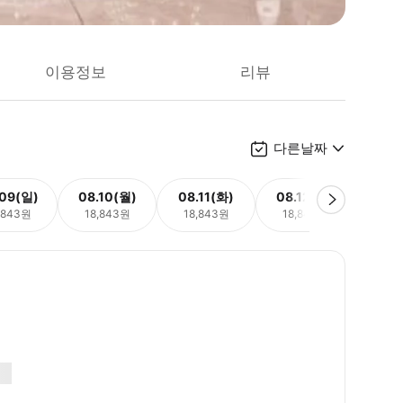
이용정보
리뷰
다른날짜
.09(일)
08.10(월)
08.11(화)
08.12(수)
08.
,843원
18,843원
18,843원
18,843원
18,