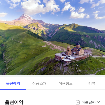
옵션예약
상품소개
이용정보
리뷰
옵션예약
다른날짜