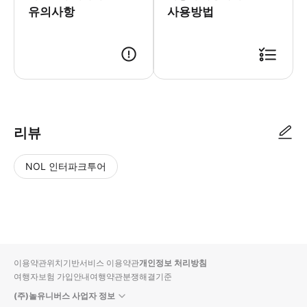
유의사항
사용방법
리뷰
NOL 인터파크투어
NOL
별
사
에서
점
진/
작성
높
동
된
은
영
리뷰
순
상
이용약관
위치기반서비스 이용약관
개인정보 처리방침
입니
여행자보험 가입안내
여행약관
분쟁해결기준
다.
(주)놀유니버스 사업자 정보