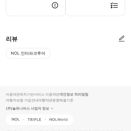
리뷰
NOL 인터파크투어
NOL
별
사
에서
점
진/
작성
높
동
된
은
영
리뷰
순
상
이용약관
위치기반서비스 이용약관
개인정보 처리방침
입니
여행자보험 가입안내
여행약관
분쟁해결기준
다.
(주)놀유니버스 사업자 정보
별
사
NOL
Triple
Interpark Global
점
진/
높
동