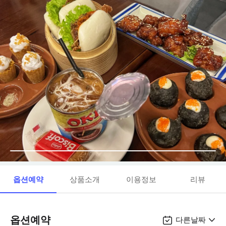
옵션예약
상품소개
이용정보
리뷰
옵션예약
다른날짜