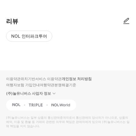
리뷰
NOL 인터파크투어
NOL
별
사
에서
점
진/
작성
높
동
된
은
영
리뷰
순
상
이용약관
위치기반서비스 이용약관
개인정보 처리방침
입니
여행자보험 가입안내
여행약관
분쟁해결기준
다.
(주)놀유니버스 사업자 정보
별
사
NOL
Triple
Interpark Global
점
진/
높
동
(주)놀유니버스
는 일부 상품의 통신판매중개자로서 통신판매의 당사자가 아니므로, 상품의
예약, 이용 및 환불 등 거래와 관련된 의무와 책임은 판매자에게 있으며
은
영
(주)놀유니버스
는 일
체 책임을 지지 않습니다.
순
상