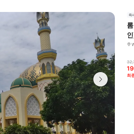
즉
롬
인
W
32,
19
최