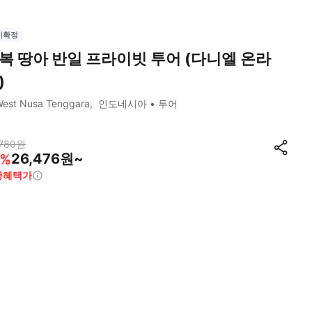
시확정
복 땅아 반일 프라이빗 투어 (다니엘 온라
)
est Nusa Tenggara
인도네시아
투어
780
원
26,476원~
%
종혜택가