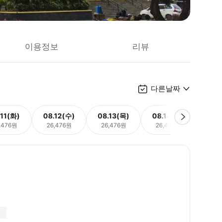
이용정보
리뷰
다른날짜
.11(화)
08.12(수)
08.13(목)
08.14(금)
08.
,476원
26,476원
26,476원
26,476원
26,