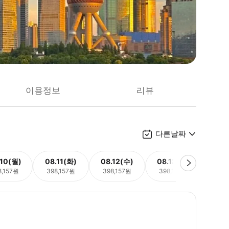
이용정보
리뷰
다른날짜
.10(월)
08.11(화)
08.12(수)
08.13(목)
08.
8,157원
398,157원
398,157원
398,157원
398