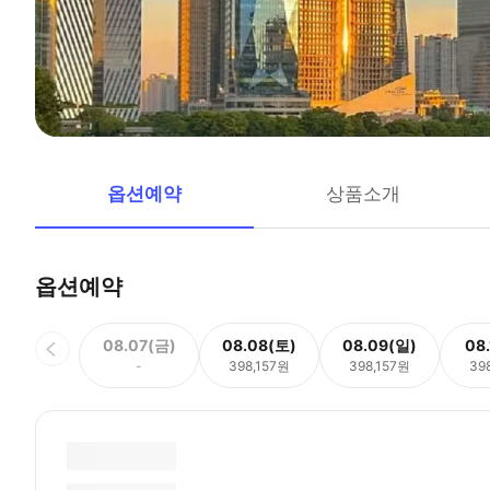
옵션예약
상품소개
옵션예약
08.07(금)
08.08(토)
08.09(일)
08
-
398,157원
398,157원
39