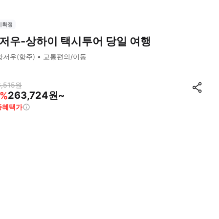
시확정
저우-상하이 택시투어 당일 여행
항저우(항주)
교통편의/이동
,515
원
263,724원~
%
종혜택가