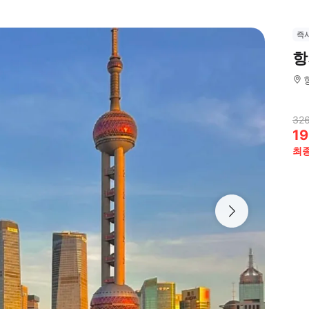
즉
항
326
19
최