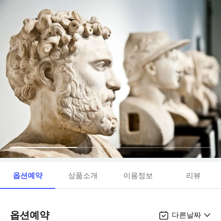
옵션예약
상품소개
이용정보
리뷰
옵션예약
다른날짜