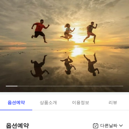
옵션예약
상품소개
이용정보
리뷰
옵션예약
다른날짜