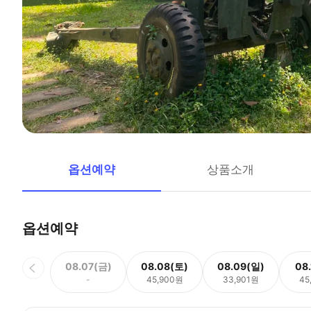
옵션예약
상품소개
옵션예약
08.07(금)
08.08(토)
08.09(일)
08
-
45,900원
33,901원
45