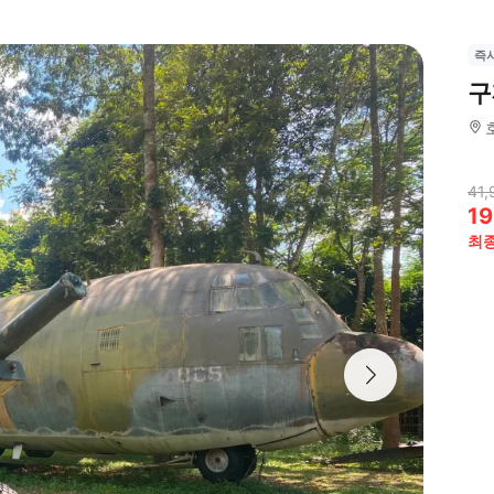
즉
구
41,
19
최