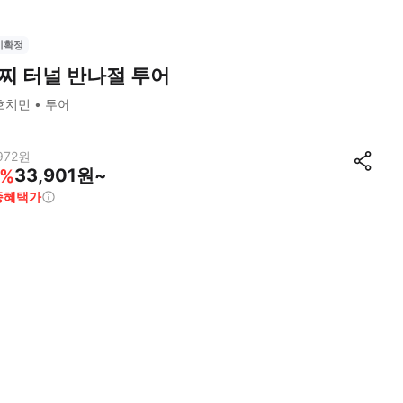
시확정
찌 터널 반나절 투어
호치민
투어
972
원
33,901원~
%
종혜택가