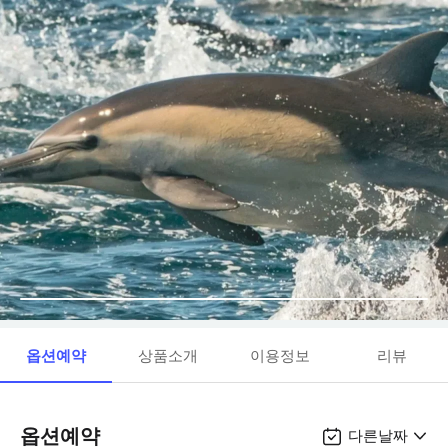
옵션예약
상품소개
이용정보
리뷰
옵션예약
다른날짜