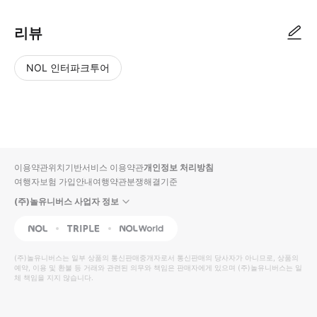
리뷰
NOL 인터파크투어
NOL
별
사
에서
점
진/
작성
높
동
된
은
영
리뷰
순
상
이용약관
위치기반서비스 이용약관
개인정보 처리방침
입니
여행자보험 가입안내
여행약관
분쟁해결기준
다.
(주)놀유니버스 사업자 정보
별
사
NOL
Triple
Interpark Global
점
진/
높
동
(주)놀유니버스
는 일부 상품의 통신판매중개자로서 통신판매의 당사자가 아니므로, 상품의
예약, 이용 및 환불 등 거래와 관련된 의무와 책임은 판매자에게 있으며
은
영
(주)놀유니버스
는 일
체 책임을 지지 않습니다.
순
상