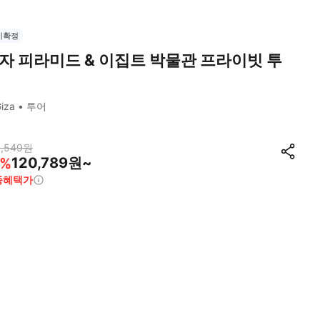
시확정
자 피라미드 & 이집트 박물관 프라이빗 투
iza
투어
,549
원
120,789원~
%
종혜택가