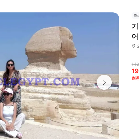
즉
기
어
G
149
19
최