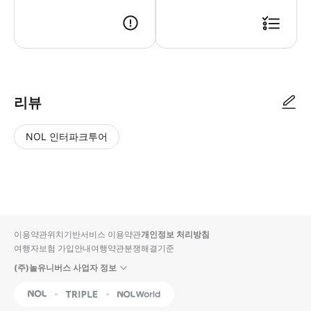
리뷰
NOL 인터파크투어
NOL
별
사
에서
점
진/
작성
높
동
된
은
영
리뷰
순
상
이용약관
위치기반서비스 이용약관
개인정보 처리방침
입니
여행자보험 가입안내
여행약관
분쟁해결기준
다.
(주)놀유니버스 사업자 정보
별
사
NOL
Triple
Interpark Global
점
진/