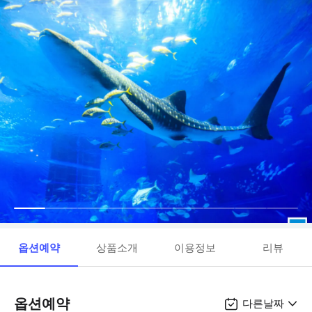
옵션예약
상품소개
이용정보
리뷰
옵션예약
다른날짜