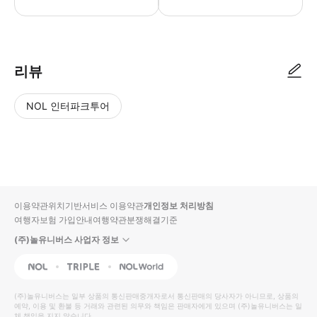
● 예약접수 후 확정이 되면 이용가능합니다. ● 바우처에 안내된 사용 방법
리뷰
NOL 인터파크투어
NOL
별
사
에서
점
진/
작성
높
동
된
은
영
리뷰
순
상
이용약관
위치기반서비스 이용약관
개인정보 처리방침
입니
여행자보험 가입안내
여행약관
분쟁해결기준
다.
(주)놀유니버스 사업자 정보
별
사
NOL
Triple
Interpark Global
점
진/
높
동
(주)놀유니버스
는 일부 상품의 통신판매중개자로서 통신판매의 당사자가 아니므로, 상품의
예약, 이용 및 환불 등 거래와 관련된 의무와 책임은 판매자에게 있으며
은
영
(주)놀유니버스
는 일
체 책임을 지지 않습니다.