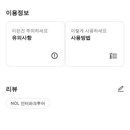
이용정보
예약 시 선택한 시간대에 부르즈 할리파
이런건 주의하세요
이렇게 사용하세요
유의사항
사용방법
● 예약접수 후 확정이 되면 이용가능합니다. ● 바우처에 안내된 사용 방법
리뷰
NOL 인터파크투어
NOL
별
사
에서
점
진/
작성