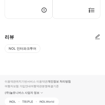
● 예약접수 후 확정이 되면 이용가능합니다. ● 바우처에 안내된 사용 방법
리뷰
NOL 인터파크투어
NOL
별
사
에서
점
진/
작성
높
동
된
은
영
리뷰
순
상
이용약관
위치기반서비스 이용약관
개인정보 처리방침
입니
여행자보험 가입안내
여행약관
분쟁해결기준
다.
(주)놀유니버스 사업자 정보
별
사
NOL
Triple
Interpark Global