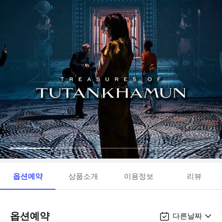
옵션예약
상품소개
이용정보
리뷰
옵션예약
다른날짜