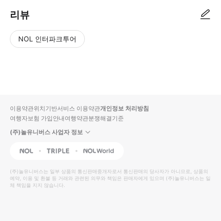
리뷰
NOL 인터파크투어
NOL
별
사
에서
점
진/
작성
높
동
된
은
영
리뷰
순
상
이용약관
위치기반서비스 이용약관
개인정보 처리방침
입니
여행자보험 가입안내
여행약관
분쟁해결기준
다.
(주)놀유니버스 사업자 정보
별
사
NOL
Triple
Interpark Global
점
진/
높
동
(주)놀유니버스
는 일부 상품의 통신판매중개자로서 통신판매의 당사자가 아니므로, 상품의
예약, 이용 및 환불 등 거래와 관련된 의무와 책임은 판매자에게 있으며
은
영
(주)놀유니버스
는 일
체 책임을 지지 않습니다.
순
상