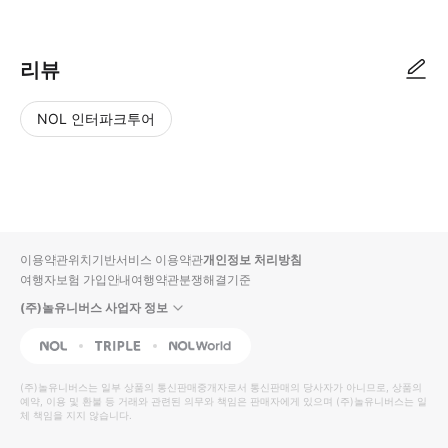
리뷰
NOL 인터파크투어
NOL
별
사
에서
점
진/
작성
높
동
된
은
영
리뷰
순
상
이용약관
위치기반서비스 이용약관
개인정보 처리방침
입니
여행자보험 가입안내
여행약관
분쟁해결기준
다.
(주)놀유니버스 사업자 정보
별
사
NOL
Triple
Interpark Global
점
진/
높
동
(주)놀유니버스
는 일부 상품의 통신판매중개자로서 통신판매의 당사자가 아니므로, 상품의
예약, 이용 및 환불 등 거래와 관련된 의무와 책임은 판매자에게 있으며
은
영
(주)놀유니버스
는 일
체 책임을 지지 않습니다.
순
상