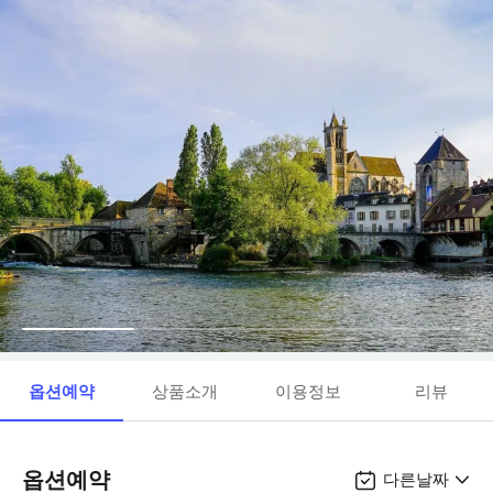
옵션예약
상품소개
이용정보
리뷰
옵션예약
다른날짜