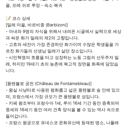
을, 모레 쉬르 루앙 - 숙소 복귀
📝 코스 상세
[밀레 마을, 바르비종 (Barbizon)]
- 아내와 9명의 자식을 위해서 내려온 시골에서 실력으로 세상
과 싸운 화가 밀레의 제2의 고향입니다.
- 고흐와 세잔이 가장 존경하던 화가이며 수많은 학생들을 가
르친 화가들의 선생님 밀레가 살던 장소입니다.
- 시민혁명의 흐름을 타고 성장하는 노동 그림의 선두주자 밀
레, 하지만 19세기 초의 농촌에 복고적 장면을 화폭에 담았습
니다.
[퐁텐블로 궁전 (Château de Fontainebleau)]
- 왕실 사냥터로 사용된 평화롭고 넓은 퐁텐블로 숲 안에 있으
며, 프랑스에서 가장 규모가 큰 퐁텐블로 성입니다.
- 카페 왕조부터 프랑수아 1세, 루이 16세 기간 동안 증축되며
중세와 18세기 동안 여러 건축 양식을 볼 수 있는 역사 속으로
들어갑니다.
- 프랑스 왕궁으로 유네스코 문화유산에 등재된 명소, 나폴레