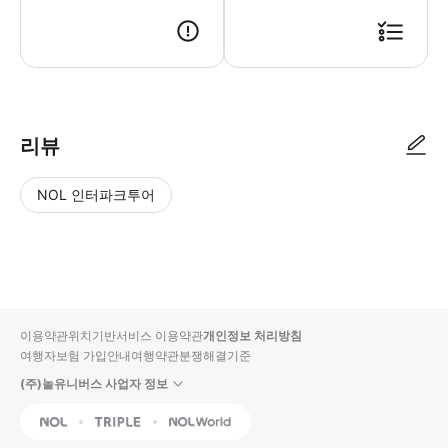
● 예약접수 후 확정이 되면 이용가능합니다. ● 바우처에 안내된 사용 방법
리뷰
NOL 인터파크투어
NOL
별
사
에서
점
진/
작성
높
동
된
은
영
리뷰
순
상
이용약관
위치기반서비스 이용약관
개인정보 처리방침
입니
여행자보험 가입안내
여행약관
분쟁해결기준
다.
(주)놀유니버스 사업자 정보
별
사
NOL
Triple
Interpark Global
점
진/