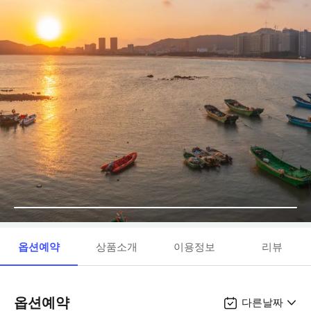
옵션예약
상품소개
이용정보
리뷰
옵션예약
다른날짜