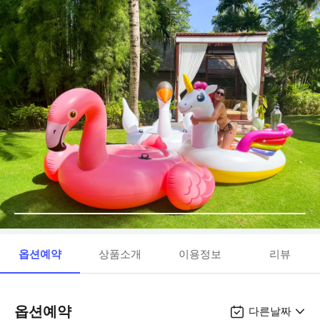
옵션예약
상품소개
이용정보
리뷰
옵션예약
다른날짜