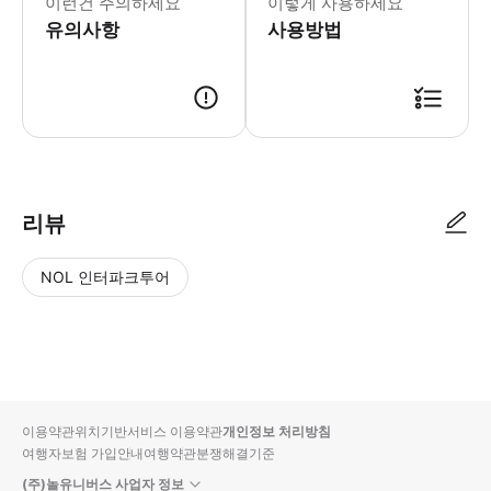
이런건 주의하세요
이렇게 사용하세요
유의사항
사용방법
● 예약접수 후 확정이 되면 이용가능합니다. ● 바우처에 안내된 사용 방법
리뷰
NOL 인터파크투어
NOL
별
사
에서
점
진/
작성
높
동
된
은
영
리뷰
순
상
이용약관
위치기반서비스 이용약관
개인정보 처리방침
입니
여행자보험 가입안내
여행약관
분쟁해결기준
다.
(주)놀유니버스 사업자 정보