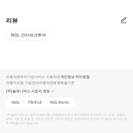
리뷰
NOL 인터파크투어
NOL
별
사
에서
점
진/
작성
높
동
된
은
영
리뷰
순
상
이용약관
위치기반서비스 이용약관
개인정보 처리방침
입니
여행자보험 가입안내
여행약관
분쟁해결기준
다.
(주)놀유니버스 사업자 정보
별
사
NOL
Triple
Interpark Global
점
진/
높
동
(주)놀유니버스
는 일부 상품의 통신판매중개자로서 통신판매의 당사자가 아니므로, 상품의
예약, 이용 및 환불 등 거래와 관련된 의무와 책임은 판매자에게 있으며
은
영
(주)놀유니버스
는 일
체 책임을 지지 않습니다.
순
상