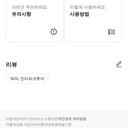
이런건 주의하세요
이렇게 사용하세요
유의사항
사용방법
투어 예약(결제) → 주중 업무시간 48시간 내에 카톡 상담원이 고객님이 주
리뷰
NOL 인터파크투어
NOL
별
사
에서
점
진/
작성
높
동
된
은
영
리뷰
순
상
이용약관
위치기반서비스 이용약관
개인정보 처리방침
입니
여행자보험 가입안내
여행약관
분쟁해결기준
다.