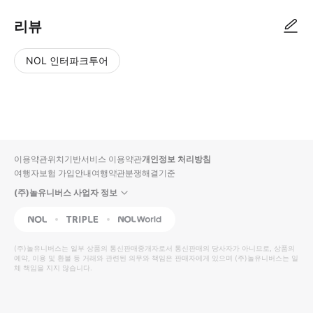
리뷰
NOL 인터파크투어
NOL
별
사
에서
점
진/
작성
높
동
된
은
영
리뷰
순
상
이용약관
위치기반서비스 이용약관
개인정보 처리방침
입니
여행자보험 가입안내
여행약관
분쟁해결기준
다.
(주)놀유니버스 사업자 정보
별
사
NOL
Triple
Interpark Global
점
진/
높
동
(주)놀유니버스
는 일부 상품의 통신판매중개자로서 통신판매의 당사자가 아니므로, 상품의
예약, 이용 및 환불 등 거래와 관련된 의무와 책임은 판매자에게 있으며
은
영
(주)놀유니버스
는 일
체 책임을 지지 않습니다.
순
상