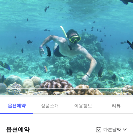
옵션예약
상품소개
이용정보
리뷰
옵션예약
다른날짜