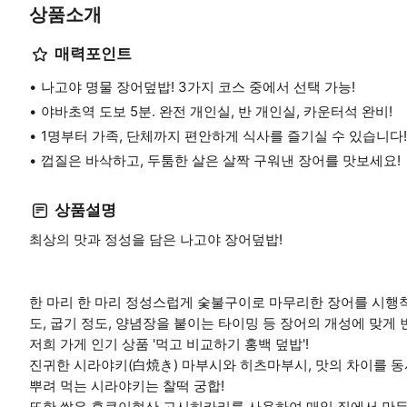
상품소개
매력포인트
나고야 명물 장어덮밥! 3가지 코스 중에서 선택 가능!
야바초역 도보 5분. 완전 개인실, 반 개인실, 카운터석 완비!
1명부터 가족, 단체까지 편안하게 식사를 즐기실 수 있습니다!
껍질은 바삭하고, 두툼한 살은 살짝 구워낸 장어를 맛보세요!
상품설명
최상의 맛과 정성을 담은 나고야 장어덮밥!
한 마리 한 마리 정성스럽게 숯불구이로 마무리한 장어를 시행착
도, 굽기 정도, 양념장을 붙이는 타이밍 등 장어의 개성에 맞게
저희 가게 인기 상품 '먹고 비교하기 홍백 덮밥'!
진귀한 시라야키(白焼き) 마부시와 히츠마부시, 맛의 차이를 동시
뿌려 먹는 시라야키는 찰떡 궁합!
또한 쌀은 후쿠이현산 고시히카리를 사용하여 매일 집에서 만든