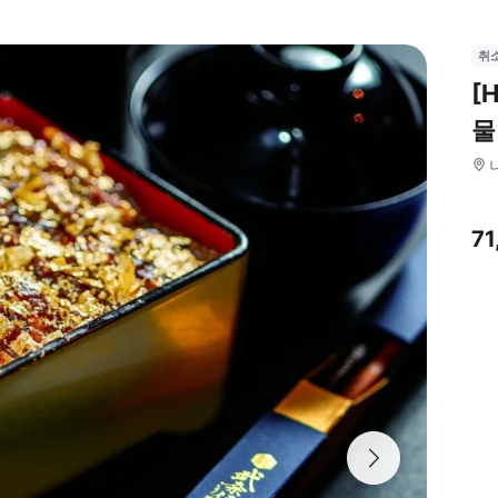
취
[
물
7