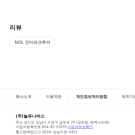
가게 점원이 예약 정보(예약 번호, 이름, 전화번호)를 확인 후 입장 
리뷰
NOL 인터파크투어
NOL
에서 작성된 리뷰 입니다.
별점 높은순
별점 높은순
회사소개
이용약관
개인정보처리방침
위치기
(주)놀유니버스
주소
경기도 성남시 수정구 금토로 70 (금토동, 텐엑스타워)
사업자등록번호
824-81-02515
사업자정보확인
통신판매업신고
2024-성남수정-0912