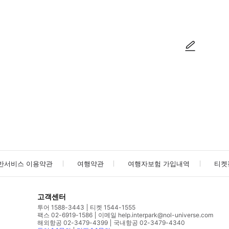
가능합니다. 점원이 확인이 어렵다고 하는 경우에는 마이페이지의 예약 화면을 보
사진/동영상
사진/동영상
반서비스 이용약관
여행약관
여행자보험 가입내역
티켓
고객센터
투어 1588-3443
티켓 1544-1555
팩스 02-6919-1586
이메일 help.interpark@nol-universe.com
해외항공 02-3479-4399
국내항공 02-3479-4340