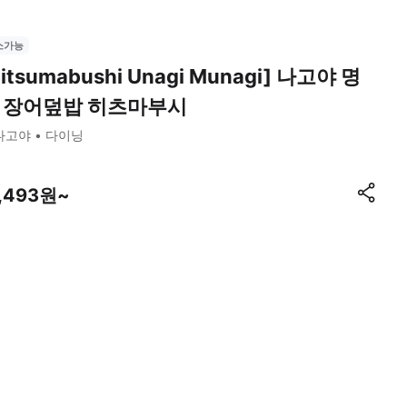
소가능
Hitsumabushi Unagi Munagi] 나고야 명
 장어덮밥 히츠마부시
나고야
다이닝
1,493원~